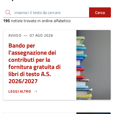
inserisci il testo da cercare
Cerca
195
notizie trovate in ordine alfabetico
AVVISO
07 AGO 2026
Bando per
l'assegnazione dei
contributi per la
fornitura gratuita di
libri di testo A.S.
2026/2027
LEGGI ALTRO
BANDO PER L'ASSEGNAZIONE DEI CONTRIBUTI PER LA FORNIT