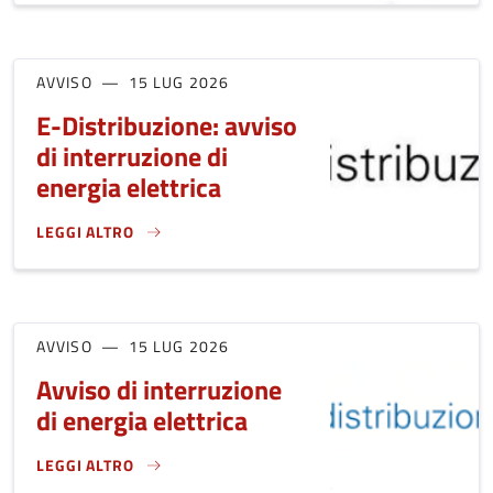
AVVISO
15 LUG 2026
E-Distribuzione: avviso
di interruzione di
energia elettrica
LEGGI ALTRO
E-DISTRIBUZIONE: AVVISO DI INTERRUZIONE DI ENERGIA E
AVVISO
15 LUG 2026
Avviso di interruzione
di energia elettrica
LEGGI ALTRO
AVVISO DI INTERRUZIONE DI ENERGIA ELETTRICA}