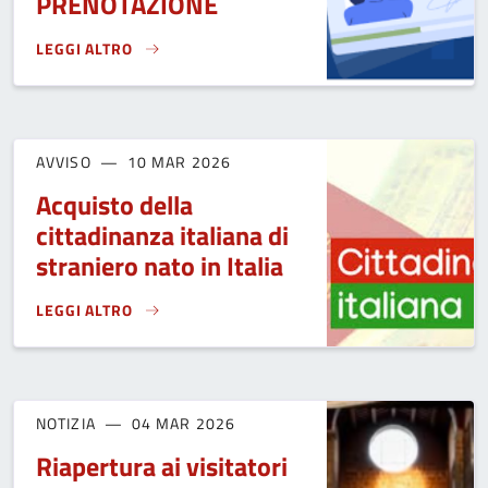
PRENOTAZIONE
LEGGI ALTRO
APERTURE STRAORDINARIE PER RILASCIO C.I.E. SU PRENOT
AVVISO
10 MAR 2026
Acquisto della
cittadinanza italiana di
straniero nato in Italia
LEGGI ALTRO
ACQUISTO DELLA CITTADINANZA ITALIANA DI STRANIERO NAT
NOTIZIA
04 MAR 2026
Riapertura ai visitatori