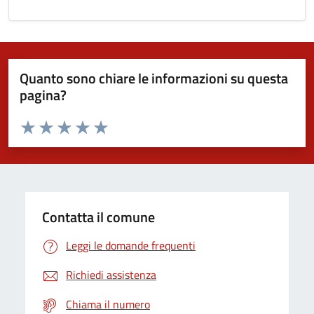
Quanto sono chiare le informazioni su questa
pagina?
Valuta da 1 a 5 stelle la pagina
Domanda
Valuta 1 stelle su 5
Valuta 2 stelle su 5
Valuta 3 stelle su 5
Valuta 4 stelle su 5
Valuta 5 stelle su 5
Contatta il comune
Leggi le domande frequenti
Richiedi assistenza
Chiama il numero