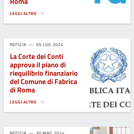
Roma
LEGGI ALTRO
AVVISO INERENTE IL SERVIZIO IDRICO DEL COMUNE DI FAB
NOTIZIA
05 LUG 2024
La Corte dei Conti
approva il piano di
riequilibrio finanziario
del Comune di Fabrica
di Roma
LEGGI ALTRO
LA CORTE DEI CONTI APPROVA IL PIANO DI RIEQUILIBRIO F
NOTIZIA
30 MAG 2024