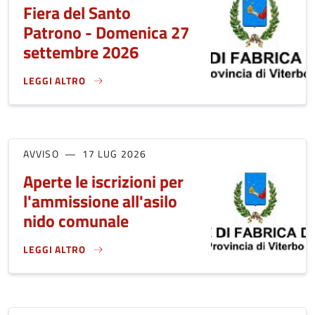
Fiera del Santo
Patrono - Domenica 27
settembre 2026
LEGGI ALTRO
AVVISO PUBBLICO - FIERA DEL SANTO PATRONO - DOMENIC
AVVISO
17 LUG 2026
Aperte le iscrizioni per
l'ammissione all'asilo
nido comunale
LEGGI ALTRO
APERTE LE ISCRIZIONI PER L'AMMISSIONE ALL'ASILO NIDO