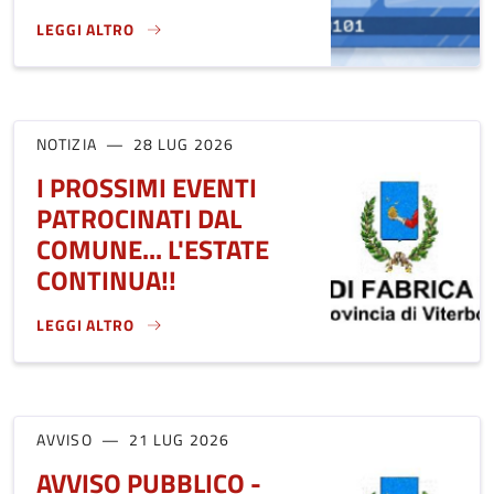
LEGGI ALTRO
CARTA D'IDENTITÀ ELETTRONICA "ILLIMITATA" PER GLI OVER
NOTIZIA
28 LUG 2026
I PROSSIMI EVENTI
PATROCINATI DAL
COMUNE... L'ESTATE
CONTINUA!!
LEGGI ALTRO
I PROSSIMI EVENTI PATROCINATI DAL COMUNE... L'ESTATE C
AVVISO
21 LUG 2026
AVVISO PUBBLICO -