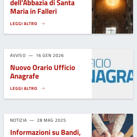
dell'Abbazia di Santa
Maria in Falleri
LEGGI ALTRO
RIAPERTURA AI VISITATORI DELL'ABBAZIA DI SANTA MARIA I
AVVISO
16 GEN 2026
Nuovo Orario Ufficio
Anagrafe
LEGGI ALTRO
NUOVO ORARIO UFFICIO ANAGRAFE}
NOTIZIA
28 MAG 2025
Informazioni su Bandi,