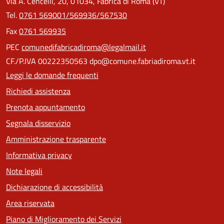
Via A. Cencelli, 20, 01034, Fabrica di Roma (VT)
Tel.
0761 569001/569936/567530
Fax
0761 569935
PEC
comunedifabricadiroma@legalmail.it
CF./P.IVA 00222350563 dpo@comune.fabriadiroma.vt.it
Leggi le domande frequenti
Richiedi assistenza
Prenota appuntamento
Segnala disservizio
Amministrazione trasparente
Informativa privacy
Note legali
Dichiarazione di accessibilità
Area riservata
Piano di Miglioramento dei Servizi