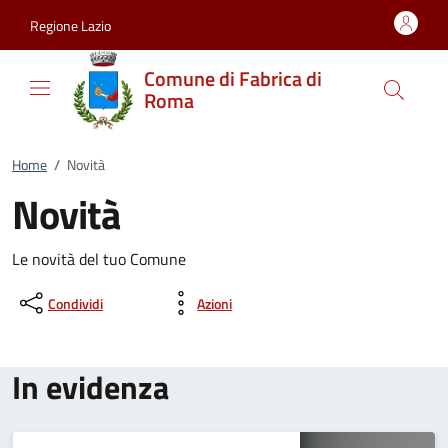
Vai al contenuto
accedi al menu
footer.enter
Regione Lazio
Comune di Fabrica di
Roma
Home
/
Novità
Novità
Le novità del tuo Comune
Condividi
Azioni
In evidenza