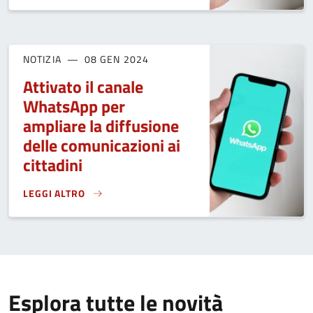
NOTIZIA
08 GEN 2024
Attivato il canale
WhatsApp per
ampliare la diffusione
delle comunicazioni ai
cittadini
LEGGI ALTRO
ATTIVATO IL CANALE WHATSAPP PER AMPLIARE LA DIFFUSIO
Esplora tutte le novità