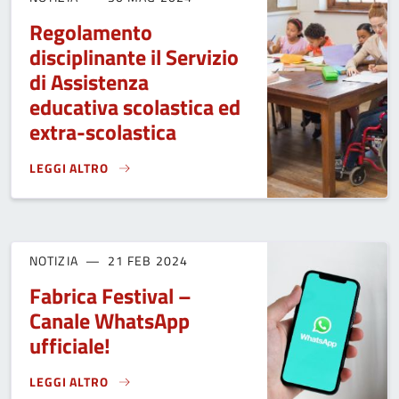
Regolamento
disciplinante il Servizio
di Assistenza
educativa scolastica ed
extra-scolastica
LEGGI ALTRO
REGOLAMENTO DISCIPLINANTE IL SERVIZIO DI ASSISTENZA
NOTIZIA
21 FEB 2024
Fabrica Festival –
Canale WhatsApp
ufficiale!
LEGGI ALTRO
FABRICA FESTIVAL – CANALE WHATSAPP UFFICIALE!}