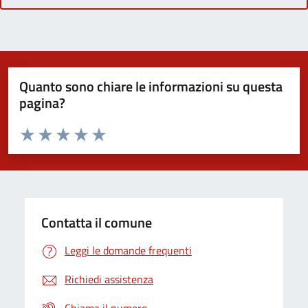
Quanto sono chiare le informazioni su questa
pagina?
Valuta da 1 a 5 stelle la pagina
Domanda
Valuta 1 stelle su 5
Valuta 2 stelle su 5
Valuta 3 stelle su 5
Valuta 4 stelle su 5
Valuta 5 stelle su 5
Contatta il comune
Leggi le domande frequenti
Richiedi assistenza