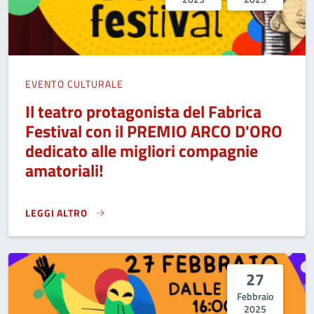
EVENTO CULTURALE
Il teatro protagonista del Fabrica
Festival con il PREMIO ARCO D'ORO
dedicato alle migliori compagnie
amatoriali!
LEGGI ALTRO
IL TEATRO PROTAGONISTA DEL FABRICA FESTIVAL CON IL P
27
Febbraio
2025