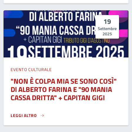
19
Settembre
2025
EVENTO CULTURALE
"NON È COLPA MIA SE SONO COSÌ"
Dl ALBERTO FARINA E "90 MANIA
CASSA DRITTA" + CAPITAN GIGI
LEGGI ALTRO
"NON È COLPA MIA SE SONO COSÌ" DL ALBERTO FARINA E "9