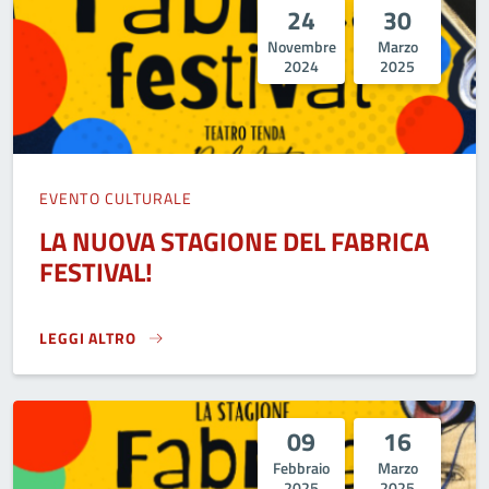
24
30
Novembre
Marzo
2024
2025
EVENTO CULTURALE
LA NUOVA STAGIONE DEL FABRICA
FESTIVAL!
LEGGI ALTRO
LA NUOVA STAGIONE DEL FABRICA FESTIVAL!}
09
16
Febbraio
Marzo
2025
2025