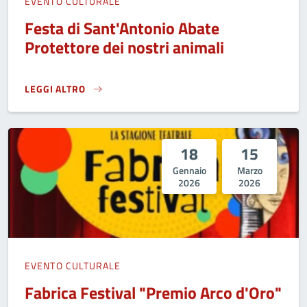
EVENTO CULTURALE
Festa di Sant'Antonio Abate
Protettore dei nostri animali
LEGGI ALTRO
FESTA DI SANT'ANTONIO ABATE PROTETTORE DEI NOSTRI A
18
15
Gennaio
Marzo
2026
2026
EVENTO CULTURALE
Fabrica Festival "Premio Arco d'Oro"