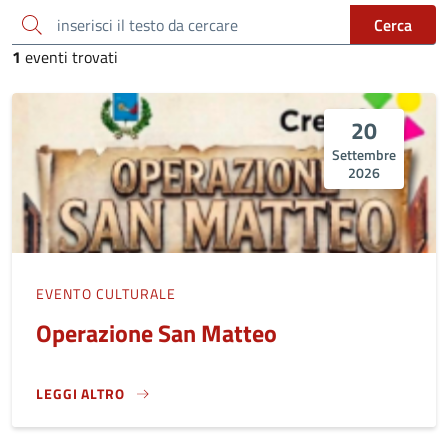
inserisci il testo da cercare
Cerca
1
eventi trovati
20
Settembre
2026
EVENTO CULTURALE
Operazione San Matteo
LEGGI ALTRO
OPERAZIONE SAN MATTEO}