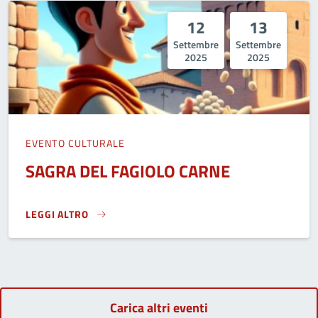
12
13
Settembre
Settembre
2025
2025
EVENTO CULTURALE
SAGRA DEL FAGIOLO CARNE
LEGGI ALTRO
SAGRA DEL FAGIOLO CARNE}
Carica altri eventi