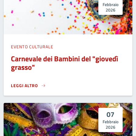
Febbraio
2026
EVENTO CULTURALE
Carnevale dei Bambini del "giovedì
grasso"
LEGGI ALTRO
CARNEVALE DEI BAMBINI DEL "GIOVEDÌ GRASSO"}
07
Febbraio
2026