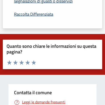
segnalazioni dl guasti o disservizi
Raccolta Differenziata
Quanto sono chiare le informazioni su questa
pagina?
Valuta da 1 a 5 stelle la pagina
Domanda
Valuta 1 stelle su 5
Valuta 2 stelle su 5
Valuta 3 stelle su 5
Valuta 4 stelle su 5
Valuta 5 stelle su 5
Contatta il comune
Leggi le domande frequenti