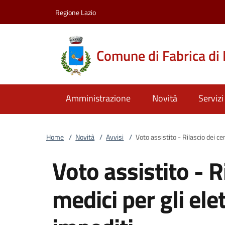
Vai al contenuto
accedi al menu
footer.enter
Regione Lazio
Comune di Fabrica di
Amministrazione
Novità
Servizi
Home
/
Novità
/
Avvisi
/
Voto assistito - Rilascio dei cer
Voto assistito - Ri
medici per gli ele