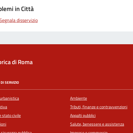
lemi in Città
Segnala disservizio
rica di Roma
DI SERVIZIO
urbanistica
Ambiente
ativa
Tributi, finanze e contravvenzioni
 stato civile
Appalti pubblici
ioni
Salute, benessere e assistenza
e sicurezza pubblica
Imprese e commercio