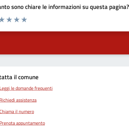
nto sono chiare le informazioni su questa pagina
 da 1 a 5 stelle la pagina
anda
ta 1 stelle su 5
Valuta 2 stelle su 5
Valuta 3 stelle su 5
Valuta 4 stelle su 5
Valuta 5 stelle su 5
tatta il comune
Leggi le domande frequenti
Richiedi assistenza
Chiama il numero
Prenota appuntamento