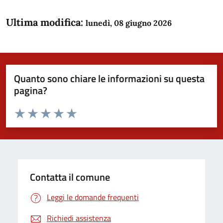
Ultima modifica:
lunedì, 08 giugno 2026
Quanto sono chiare le informazioni su questa
pagina?
Valuta da 1 a 5 stelle la pagina
Domanda
Valuta 1 stelle su 5
Valuta 2 stelle su 5
Valuta 3 stelle su 5
Valuta 4 stelle su 5
Valuta 5 stelle su 5
Contatta il comune
Leggi le domande frequenti
Richiedi assistenza