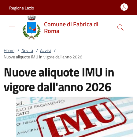
Vai al contenuto
accedi al menu
footer.enter
Regione Lazio
Comune di Fabrica di
Roma
Home
/
Novità
/
Avvisi
/
Nuove aliquote IMU in vigore dall'anno 2026
Nuove aliquote IMU in
vigore dall'anno 2026