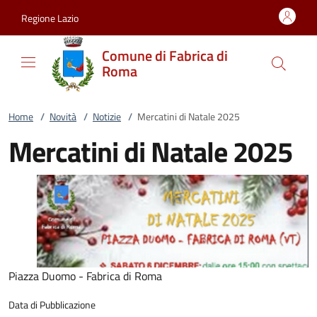
Vai al contenuto
accedi al menu
footer.enter
Regione Lazio
Comune di Fabrica di
Roma
Home
/
Novità
/
Notizie
/
Mercatini di Natale 2025
Mercatini di Natale 2025
Piazza Duomo - Fabrica di Roma
Data di Pubblicazione