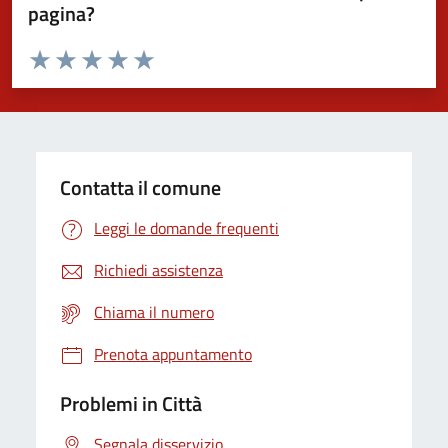
pagina?
Valuta da 1 a 5 stelle la pagina
Domanda
Valuta 1 stelle su 5
Valuta 2 stelle su 5
Valuta 3 stelle su 5
Valuta 4 stelle su 5
Valuta 5 stelle su 5
Contatta il comune
Leggi le domande frequenti
Richiedi assistenza
Chiama il numero
Prenota appuntamento
Problemi in Città
Segnala disservizio