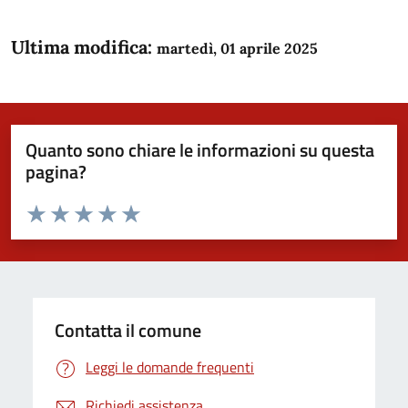
Ultima modifica:
martedì, 01 aprile 2025
Quanto sono chiare le informazioni su questa
pagina?
Valuta da 1 a 5 stelle la pagina
Domanda
Valuta 1 stelle su 5
Valuta 2 stelle su 5
Valuta 3 stelle su 5
Valuta 4 stelle su 5
Valuta 5 stelle su 5
Contatta il comune
Leggi le domande frequenti
Richiedi assistenza