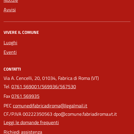
Avvisi
VIVERE IL COMUNE
Luoghi
Eventi
CONTATTI
Via A. Cencelli, 20, 01034, Fabrica di Roma (VT)
Tel.
0761 569001/569936/567530
Fax
0761 569935
PEC
comunedifabricadiroma@legalmail.it
CF./P.IVA 00222350563 dpo@comune.fabriadiroma.vt.it
Leggi le domande frequenti
Richiedi assistenza