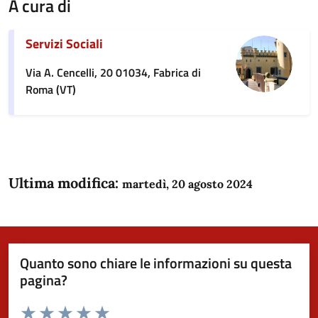
A cura di
Servizi Sociali
Via A. Cencelli, 20 01034, Fabrica di
Roma (VT)
Ultima modifica:
martedì, 20 agosto 2024
Quanto sono chiare le informazioni su questa
pagina?
Valuta da 1 a 5 stelle la pagina
Domanda