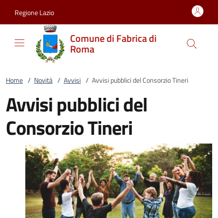
Vai al contenuto
accedi al menu
footer.enter
Regione Lazio
Comune di Fabrica di
Roma
Home
/
Novità
/
Avvisi
/
Avvisi pubblici del Consorzio Tineri
Avvisi pubblici del
Consorzio Tineri