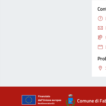
Con
Prob
Comune di Fab