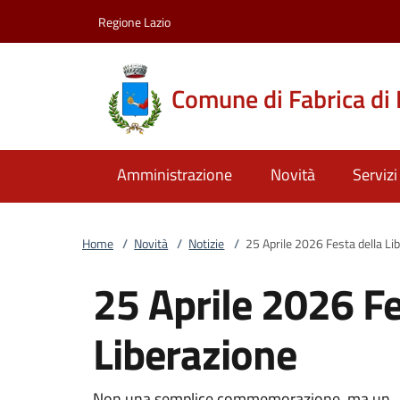
Vai al contenuto
accedi al menu
footer.enter
Regione Lazio
Comune di Fabrica di
Amministrazione
Novità
Servizi
Home
/
Novità
/
Notizie
/
25 Aprile 2026 Festa della Li
25 Aprile 2026 Fe
Liberazione
Non una semplice commemorazione, ma un