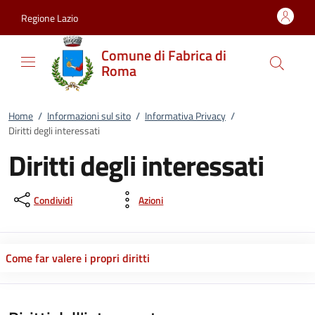
Vai al contenuto
accedi al menu
footer.enter
Regione Lazio
Comune di Fabrica di
Roma
Home
/
Informazioni sul sito
/
Informativa Privacy
/
Diritti degli interessati
Diritti degli interessati
Condividi
Azioni
Come far valere i propri diritti