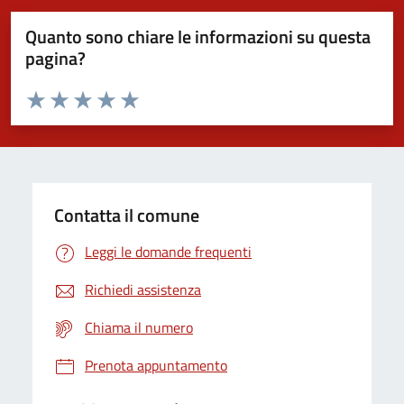
Quanto sono chiare le informazioni su questa
pagina?
Valuta da 1 a 5 stelle la pagina
Domanda
Valuta 1 stelle su 5
Valuta 2 stelle su 5
Valuta 3 stelle su 5
Valuta 4 stelle su 5
Valuta 5 stelle su 5
Contatta il comune
Leggi le domande frequenti
Richiedi assistenza
Chiama il numero
Prenota appuntamento