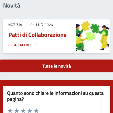
Novità
NOTIZIA
01 LUG 2024
Patti di Collaborazione
LEGGI ALTRO
PATTI DI COLLABORAZIONE}
Tutte le novità
Quanto sono chiare le informazioni su questa
pagina?
Valuta da 1 a 5 stelle la pagina
Domanda