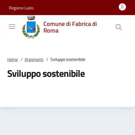
Vai al contenuto
accedi al menu
footer.enter
Regione Lazio
Comune di Fabrica di
Roma
Home
/
Argomenti
/
Sviluppo sostenibile
Sviluppo sostenibile