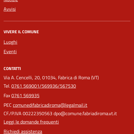
Avvisi
VIVERE IL COMUNE
Luoghi
Eventi
CONTATTI
Via A. Cencelli, 20, 01034, Fabrica di Roma (VT)
Tel.
0761 569001/569936/567530
Fax
0761 569935
PEC
comunedifabricadiroma@legalmail.it
CF./P.IVA 00222350563 dpo@comune.fabriadiroma.vt.it
Leggi le domande frequenti
Richiedi assistenza