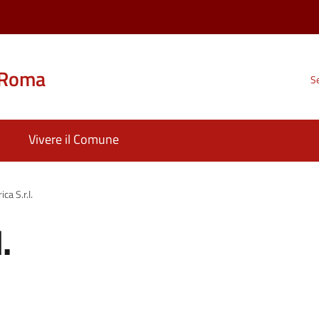
 Roma
Se
Vivere il Comune
ca S.r.l.
.