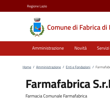
Vai al contenuto
accedi al menu
footer.enter
Regione Lazio
Comune di Fabrica di
Amministrazione
Novità
Servizi
Home
/
Amministrazione
/
Enti e Fondazioni
/
Farmafabri
Farmafabrica S.r.l
Farmacia Comunale Farmafabrica