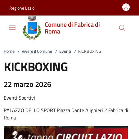
Vai al contenuto
accedi al menu
footer.enter
Regione Lazio
Comune di Fabrica di
Roma
Home
/
Vivere il Comune
/
Eventi
/
KICKBOXING
KICKBOXING
22 marzo 2026
Eventi Sportivi
PALAZZO DELLO SPORT Piazza Dante Alighieri 2 Fabrica di
Roma