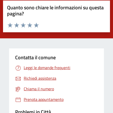
Quanto sono chiare le informazioni su questa
pagina?
Valuta da 1 a 5 stelle la pagina
Domanda
Valuta 1 stelle su 5
Valuta 2 stelle su 5
Valuta 3 stelle su 5
Valuta 4 stelle su 5
Valuta 5 stelle su 5
Contatta il comune
Leggi le domande frequenti
Richiedi assistenza
Chiama il numero
Prenota appuntamento
Problemi in Città